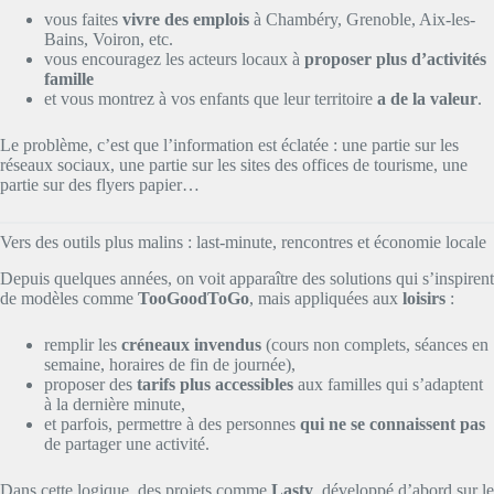
vous faites
vivre des emplois
à Chambéry, Grenoble, Aix-les-
Bains, Voiron, etc.
vous encouragez les acteurs locaux à
proposer plus d’activités
famille
et vous montrez à vos enfants que leur territoire
a de la valeur
.
Le problème, c’est que l’information est éclatée : une partie sur les
réseaux sociaux, une partie sur les sites des offices de tourisme, une
partie sur des flyers papier…
Vers des outils plus malins : last-minute, rencontres et économie locale
Depuis quelques années, on voit apparaître des solutions qui s’inspirent
de modèles comme
TooGoodToGo
, mais appliquées aux
loisirs
:
remplir les
créneaux invendus
(cours non complets, séances en
semaine, horaires de fin de journée),
proposer des
tarifs plus accessibles
aux familles qui s’adaptent
à la dernière minute,
et parfois, permettre à des personnes
qui ne se connaissent pas
de partager une activité.
Dans cette logique, des projets comme
Lasty
, développé d’abord sur le